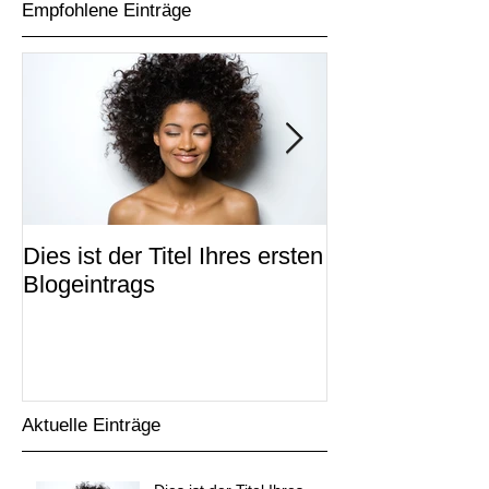
Empfohlene Einträge
Dies ist der Titel Ihres ersten
Dies ist der Tit
Blogeintrags
zweiten Blogei
Aktuelle Einträge